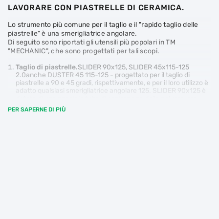
LAVORARE CON PIASTRELLE DI CERAMICA.
Lo strumento più comune per il taglio e il "rapido taglio delle
piastrelle" è una smerigliatrice angolare.
Di seguito sono riportati gli utensili più popolari in TM
"MECHANIC", che sono progettati per tali scopi.
Taglio di piastrelle.
SLIDER 90x125, SLIDER 45x115-125
2.0anche DUSTER 45 115-125 - progettato per il taglio di
piastrelle a 90 e 45 gradi, rispettivamente, e per il loro utilizzo è
adatto qualsiasi smerigliatrice angolare 125. SLIDER 90x125 è
dotato di uno speciale tubo di aspirazione della polvere, ma
l'utensile per il taglio a 45 gradi non ce l'ha, ma può essere
PER SAPERNE DI PIÙ
acquistato separatamente (vedi PIPE 45).
SLIDER 45x115-125 2.0 ha la sua preimpostazione e viene
utilizzato per tagli massicci a 45 gradi. Il DUSTER 45 115-125 è
un'ottima soluzione per coloro che sono abituati a controllare
manualmente il taglio alla massima ispezione possibile.
Perforazione di piastrelle.
La perforazione inizia sempre con
la marcatura e se la piastrella non è posata sul muro, i fori
possono essere trasferiti dal muro con uno
stencil TILETEMPLATE, che è progettato in due varianti: per il
formato piccolo e Medio. Questo è un modello molto
conveniente per il trasferimento, ad esempio, del futuro foro