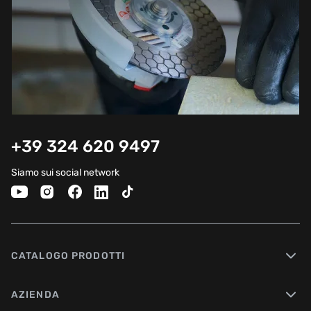
il bordo della piastrella senza rimuovere il disco.
LAVORARE CON CEMENTO, MATTONI E ALTRI
MATERIALI DA COSTRUZIONE.
L'esecuzione di compiti di costruzione con materiali come
cemento, mattoni, blocchi di gas, calcestruzzo espanso e altri
è accompagnata da ancora più polvere o acqua (se si tratta di
perforazione a umido) rispetto al lavoro con piastrelle di
ceramica, quindi ci sono molti utensili per tali materiali.
+39 324 620 9497
1.Taglio. Gli utensili di aspirazione più diffusi sono AirDuster
115-125 e AirDuster, che consentono di tagliare il calcestruzzo
e altri materiali da costruzione praticamente senza polvere su
Siamo sui social network
smerigliatrici angolari da 115, 125 e 230 mm. Esistono anche
tipi modernizzati di questi utensili: fresatrici per scanalature
AirChaser. La loro differenza è la presenza di ruote speciali per
un facile spostamento e la possibilità di regolare la profondità
di taglio.
CATALOGO PRODOTTI
Perforazione. L'utensile AquaDUSTER 162, fornisce la
rimozione dei fanghi d'acqua e può funzionare con punte
diamantate fino a 162 mm di diametro. Con la perforazione a
secco, il problema della polvere viene eliminato con un
AZIENDA
estrattore di polvere DrillDUSTER 82 2.0o DrillStream. Questo