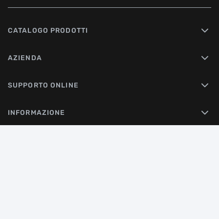
CATALOGO PRODOTTI
AZIENDA
SUPPORTO ONLINE
INFORMAZIONE
DISTAR
Professional Diamond Tools
© 2026 Distar. All rights reserved
Created by
Sense Production