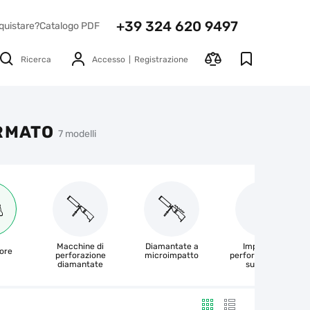
+39 324 620 9497
quistare?
Catalogo PDF
Ricerca
Accesso
Registrazione
RMATO
7 modelli
Macchine di
Diamantate a
Impianti di
ore
perforazione
microimpatto
perforazione con
diamantate
supporto