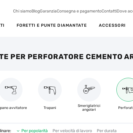
Chi siamo
Blog
Garanzia
Consegna e pagamento
Contatti
Dove ac
TI
FORETTI E PUNTE DIAMANTATE
ACCESSORI
ATE PER PERFORATORE CEMENTO A
Smerigliatrici
pano avvitatore
Trapani
Perforat
angolari
inare:
Per popolarità
Per velocità di lavoro
Per durata