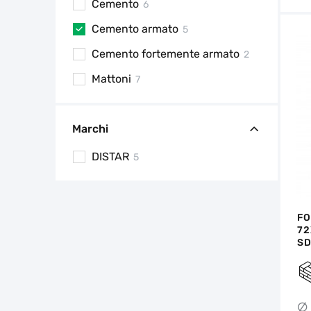
Cemento
6
Cemento armato
5
Cemento fortemente armato
2
Mattoni
7
Marchi
DISTAR
5
FO
72
S