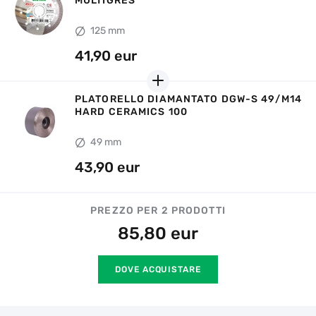
MULTIGRES
HARD CERAMICS 70
È possibile restituire la merce entro 14 giorni dalla data di
acquisto, se l'imballaggio originale è intatto e non ci sono
125 mm
49 mm
tracce d'uso.
41,90 eur
PLATORELLO DIAMANTATO DGW-S 49/M14
HARD CERAMICS 100
49 mm
43,90 eur
PREZZO PER 2 PRODOTTI
85,80
eur
DOVE ACQUISTARE