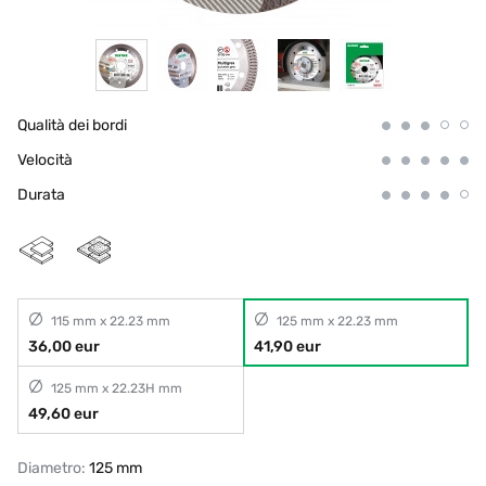
Qualità dei bordi
Velocità
Durata
115 mm x 22.23 mm
125 mm x 22.23 mm
36,00 eur
41,90 eur
125 mm x 22.23H mm
49,60 eur
Diametro:
125 mm