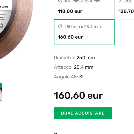
180 mm x 25.4 mm
200 
118,80 eur
128,70
250 mm x 25.4 mm
160,60 eur
Diametro:
250 mm
Attacco:
25.4 mm
Angolo 45:
Sì
160,60
eur
DOVE ACQUISTARE