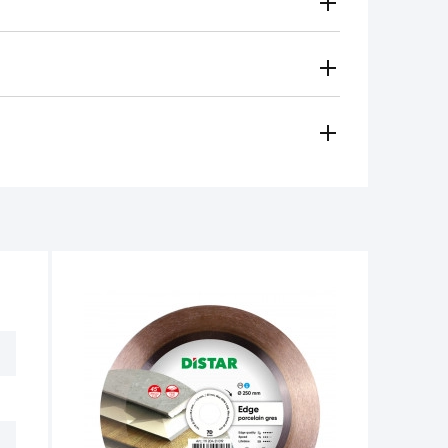
Gratuito
Secondo le tariffe del vettore
i metodi di pagamento
 regionale vi contatterà e sceglierà per voi il metodo di
amento, contanti)
ese in considerazione in caso di:
e per il funzionamento dell'utensile non
non deve superare 1/3 dell'altezza iniziale.
tro 14 giorni dalla data di acquisto, se
e non ci sono tracce d'uso.