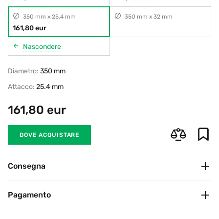
350 mm x 25.4 mm
350 mm x 32 mm
161,80 eur
Nascondere
Diametro:
350 mm
Attacco:
25.4 mm
161,80
eur
DOVE ACQUISTARE
Consegna
Ritiro in negozio
Pagamento
Gratuito
BRT, DHL, Poste Italiane
Attualmente offriamo i seguenti metodi di pagamento