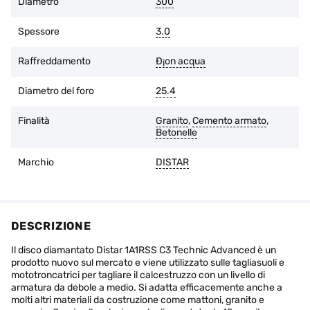
Diametro
300
È possibile restituire la merce entro 14 giorni dalla data di
acquisto, se l'imballaggio originale è intatto e non ci sono
Spessore
3.0
tracce d'uso.
Raffreddamento
Ð¡on acqua
Diametro del foro
25.4
Finalità
Granito
,
Cemento armato
,
Betonelle
Marchio
DISTAR
DESCRIZIONE
Il disco diamantato Distar 1A1RSS C3 Technic Advanced è un
prodotto nuovo sul mercato e viene utilizzato sulle tagliasuoli e
mototroncatrici per tagliare il calcestruzzo con un livello di
armatura da debole a medio. Si adatta efficacemente anche a
molti altri materiali da costruzione come mattoni, granito e