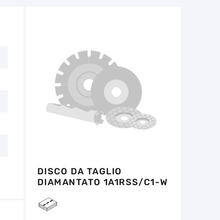
non deve superare 1/3 dell'altezza iniziale.
tro 14 giorni dalla data di acquisto, se
e non ci sono tracce d'uso.
DISCO DA TAGLIO
DIAMANTATO 1A1RSS/C1-W
350X3,2/2,2X9X20-21 F4
BESTSELLER ABRASIVE