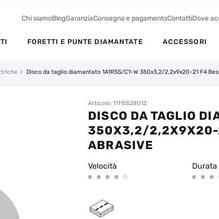
Chi siamo
Blog
Garanzia
Consegna e pagamento
Contatti
Dove ac
TI
FORETTI E PUNTE DIAMANTATE
ACCESSORI
ttriche
Disco da taglio diamantato 1A1RSS/C1-W 350x3,2/2,2x9x20-21 F4 Best
Articolo: 11115528012
DISCO DA TAGLIO D
350X3,2/2,2X9X20-
ABRASIVE
Velocità
Durata