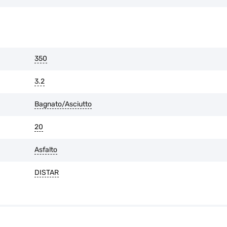
L'usura dello strato di diamante 
È possibile restituire la merce en
l'imballaggio originale è intatto 
350
3.2
Bagnato/Asciutto
20
Asfalto
DISTAR