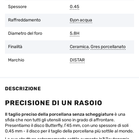
Spessore
0.45
Raffreddamento
Ð¡on acqua
Diametro del foro
5.8H
Finalità
Ceramica
,
Gres porcellanato
Marchio
DISTAR
DESCRIZIONE
PRECISIONE DI UN RASOIO
Il taglio preciso della porcellana senza scheggiature
è una
sfida che non tutti gli utensili sono in grado di affrontare.
Presentiamo il disco Butterfly, Г45 mm, con uno spessore di soli
0,45 mm - il disco per il taglio della porcellana più sottile al mondo.