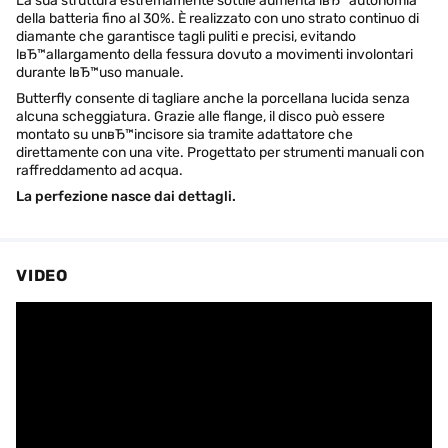
La sua struttura estremamente sottile aumenta lвЂ™autonomia
della batteria fino al 30%. È realizzato con uno strato continuo di
diamante che garantisce tagli puliti e precisi, evitando
lвЂ™allargamento della fessura dovuto a movimenti involontari
durante lвЂ™uso manuale.
Butterfly consente di tagliare anche la porcellana lucida senza
alcuna scheggiatura. Grazie alle flange, il disco può essere
montato su unвЂ™incisore sia tramite adattatore che
direttamente con una vite. Progettato per strumenti manuali con
raffreddamento ad acqua.
La perfezione nasce dai dettagli.
VIDEO