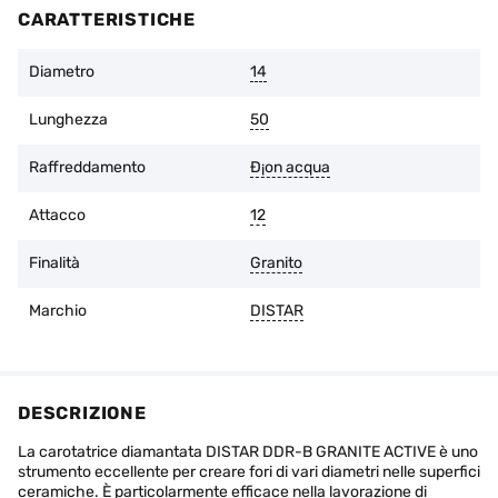
dell'utensile non sono state violate.
CARATTERISTICHE
L'usura dello strato di diamante non deve superare 1/3
dell'altezza iniziale.
Diametro
14
È possibile restituire la merce entro 14 giorni dalla data di
acquisto, se l'imballaggio originale è intatto e non ci sono
Lunghezza
50
tracce d'uso.
Raffreddamento
Ð¡on acqua
Attacco
12
Finalità
Granito
Marchio
DISTAR
DESCRIZIONE
La carotatrice diamantata DISTAR DDR-B GRANITE ACTIVE è uno
strumento eccellente per creare fori di vari diametri nelle superfici
ceramiche. È particolarmente efficace nella lavorazione di