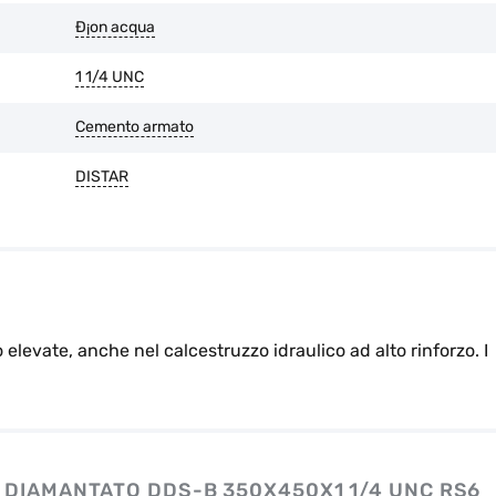
Ð¡on acqua
1 1/4 UNC
Cemento armato
DISTAR
elevate, anche nel calcestruzzo idraulico ad alto rinforzo. I
 DIAMANTATO DDS-B 350X450X1 1/4 UNC RS6