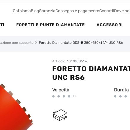
Chi siamo
Blog
Garanzia
Consegna e pagamento
Contatti
Dove ac
TI
FORETTI E PUNTE DIAMANTATE
ACCESSORI
orazione con supporto
Foretto Diamantato DDS-B 350x450x1 1/4 UNC RS6
Articolo: 10170085176
FORETTO DIAMANTAT
UNC RS6
Velocità
Durata