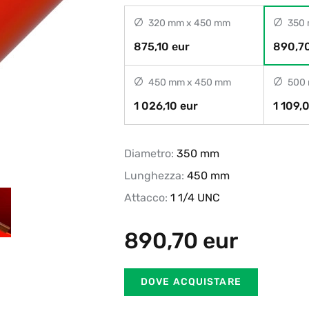
320 mm x 450 mm
350 
875,10 eur
890,70
450 mm x 450 mm
500 
1 026,10 eur
1 109,
Diametro:
350 mm
Lunghezza:
450 mm
Attacco:
1 1/4 UNC
890,70
eur
DOVE ACQUISTARE