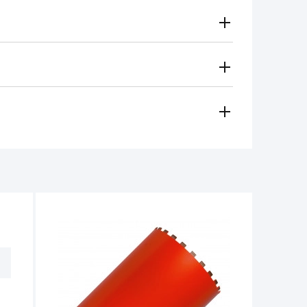
Gratuito
Secondo le tariffe del vettore
i metodi di pagamento
 regionale vi contatterà e sceglierà per voi il metodo di
amento, contanti)
ese in considerazione in caso di:
e per il funzionamento dell'utensile non
non deve superare 1/3 dell'altezza iniziale.
tro 14 giorni dalla data di acquisto, se
e non ci sono tracce d'uso.