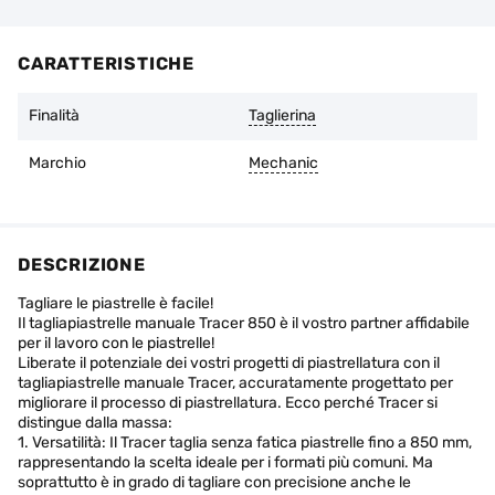
di:
Le raccomandazioni del produttore per il funzionamento
dell'utensile non sono state violate.
CARATTERISTICHE
L'usura dello strato di diamante non deve superare 1/3
dell'altezza iniziale.
Finalità
Taglierina
È possibile restituire la merce entro 14 giorni dalla data di
acquisto, se l'imballaggio originale è intatto e non ci sono
Marchio
Mechanic
tracce d'uso.
DESCRIZIONE
Tagliare le piastrelle è facile!
Il tagliapiastrelle manuale Tracer 850 è il vostro partner affidabile
per il lavoro con le piastrelle!
Liberate il potenziale dei vostri progetti di piastrellatura con il
tagliapiastrelle manuale Tracer, accuratamente progettato per
migliorare il processo di piastrellatura. Ecco perché Tracer si
distingue dalla massa:
1. Versatilità: Il Tracer taglia senza fatica piastrelle fino a 850 mm,
rappresentando la scelta ideale per i formati più comuni. Ma
soprattutto è in grado di tagliare con precisione anche le