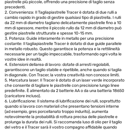
piastrelle più piccole, offrendo una precisione di taglio senza
precedenti.
2. Convenienza: Il Tagliapiastrelle Tracer è dotata di due rulli a
cambio rapido in grado di gestire qualsiasi tipo di piastrella. I rulli
da 22 mm di diametro tagliano delicatamente piastrelle fino a 10
mm di spessore, mentre il piccolo rullo da 12 mm di diametro può
gestire piastrelle strutturate e spesse 10-15 mm.
3. Potenza: Guide interamente in metallo per una precisione
costante: Il tagliapiastrelle Tracer è dotato di due guide parallele
in metallo robusto. Questo garantisce la potenza e la rettilineità
necessarie per un taglio impeccabile, trasformando ogni volta le
vostre idee in realtà.
4. Estensioni dellarea di lavoro: dotate di arresti regolabili,
garantiscono un taglio stabile e ripetibile, anche quando si taglia
in diagonale. Con Tracer, la vostra creatività non conosce limiti.
5. Marcatura laser: Il Tracer è dotato di un laser verde incorporato
che consente di tagliare le piastrelle con precisione lungo linee
predefinite. È alimentato da 2 batterie AA o da una batteria 18650
(caricatore incluso).
6. Lubrificazione: Il sistema di lubrificazione dei rulli, soprattutto
quando si lavora con materiali che presentano tensioni interne
(ad esempio, gres porcellanato troppo indurito), aumenta
notevolmente la probabilità di rottura precisa delle piastrelle e
prolunga la durata dei rulli. Si raccomanda luso di olio per il taglio
del vetro e il Tracer sarà il vostro compagno affidabile quando