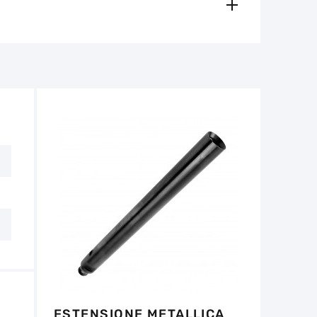
amento, contanti)
ese in considerazione in caso di:
e per il funzionamento dell'utensile non
non deve superare 1/3 dell'altezza iniziale.
tro 14 giorni dalla data di acquisto, se
e non ci sono tracce d'uso.
ESTENSIONE METALLICA