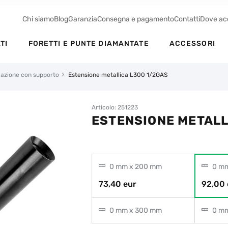
Chi siamo
Blog
Garanzia
Consegna e pagamento
Contatti
Dove ac
TI
FORETTI E PUNTE DIAMANTATE
ACCESSORI
orazione con supporto
Estensione metallica L300 1/2GAS
Articolo: 251223
ESTENSIONE METALL
0 mm x 200 mm
0 mm
73,40 eur
92,00 
0 mm x 300 mm
0 mm