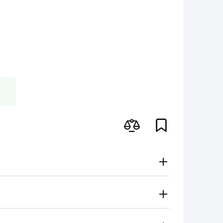
Gratuito
Secondo le tariffe del vettore
i metodi di pagamento
 regionale vi contatterà e sceglierà per voi il metodo di