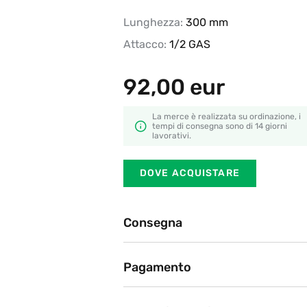
Lunghezza:
300 mm
Attacco:
1/2 GAS
92,00
eur
La merce è realizzata su ordinazione, i
tempi di consegna sono di 14 giorni
lavorativi.
DOVE ACQUISTARE
Consegna
Ritiro in negozio
Pagamento
BRT, DHL, Poste Italiane
Attualmente offriamo i seguent
Dopo l'ordine sul sito web, il nostro partner