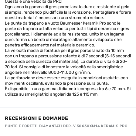
Questa è una velocità da PRO!
Ogni anno la gamma di gres porcellanato duro e resistente al gelo
si amplia, rendendo più difficile la lavorazione. Per tagliare e forare
questi materiali è necessario uno strumento veloce.
Le punte da trapano a vuoto Baumesser Keramik Pro sono le
punte da trapano ad alta velocità per tutti i tipi di ceramica e gres
porcellanato. Il diamante ad alta resistenza, unito in un legame
duro, forma un bordo di microtaglio altamente sviluppato che
penetra efficacemente nel materiale ceramico.
La velocità media di foratura per il gres porcellanato da 10 mm
con un trapano a percussione rotante è di 7 secondi (5-15 secondi
a seconda della durezza del materiale). La durata di vita è di 20-
70 fori. Si consiglia di impostare la velocità della smerigliatrice
angolare nellintervallo 8000-11.000 giri/min.
La perforazione deve essere eseguita in condizioni asciutte, con
movimenti oscillanti, evitando la pressione sulla punta.
È disponibile in una gamma di diametri compresa tra 6 e 70 mm. Si
utilizza su smerigliatrici angolari da 125 e 115 mm.
RECENSIONI E DOMANDE
PUNTE E FORETTI DIAMANTATI DDR-V 50X30XM14 KERAMIK PRO