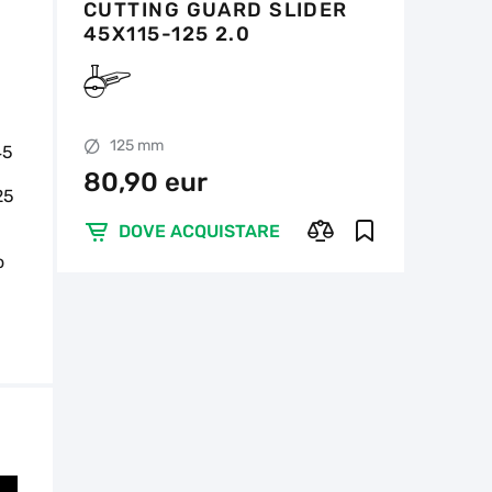
CUTTING GUARD SLIDER
45X115-125 2.0
n
125 mm
45
80,90 eur
25
DOVE ACQUISTARE
o