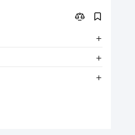
Gratuito
Secondo le tariffe del vettore
i metodi di pagamento
 regionale vi contatterà e sceglierà per voi il metodo di
amento, contanti)
ese in considerazione in caso di:
e per il funzionamento dell'utensile non
non deve superare 1/3 dell'altezza iniziale.
tro 14 giorni dalla data di acquisto, se
e non ci sono tracce d'uso.