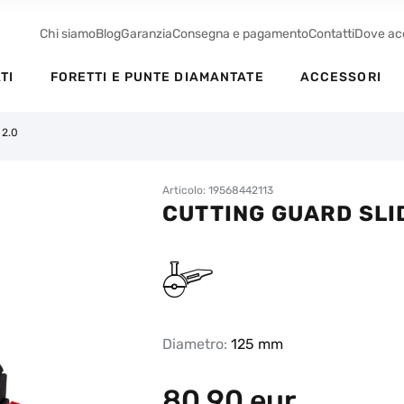
Chi siamo
Blog
Garanzia
Consegna e pagamento
Contatti
Dove ac
TI
FORETTI E PUNTE DIAMANTATE
ACCESSORI
 2.0
Articolo: 19568442113
CUTTING GUARD SLI
Diametro:
125 mm
80,90
eur