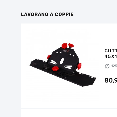
LAVORANO A COPPIE
DISC
DISC
FIRE
DIAM
DIAM
EDG
PRO
11
12
CUT
45X1
12
80,