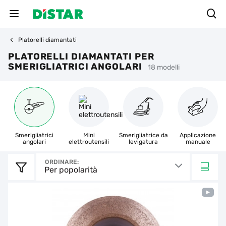
Platorelli diamantati
PLATORELLI DIAMANTATI PER
SMERIGLIATRICI ANGOLARI
18 modelli
Smerigliatrici
Mini
Smerigliatrice da
Applicazione
angolari
elettroutensili
levigatura
manuale
ORDINARE:
Per popolarità