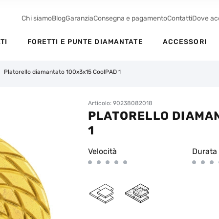
Chi siamo
Blog
Garanzia
Consegna e pagamento
Contatti
Dove ac
TI
FORETTI E PUNTE DIAMANTATE
ACCESSORI
Platorello diamantato 100x3x15 CoolPAD 1
Articolo: 90238082018
PLATORELLO DIAMA
1
Velocità
Durata