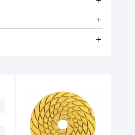
Gratuito
Secondo le tariffe del vettore
i metodi di pagamento
 regionale vi contatterà e sceglierà per voi il metodo di
amento, contanti)
ese in considerazione in caso di:
e per il funzionamento dell'utensile non
non deve superare 1/3 dell'altezza iniziale.
tro 14 giorni dalla data di acquisto, se
e non ci sono tracce d'uso.