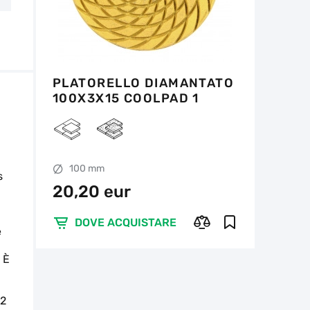
PLATORELLO DIAMANTATO
100X3X15 COOLPAD 1
100 mm
s
20,20 eur
,
DOVE ACQUISTARE
e
 È
#2