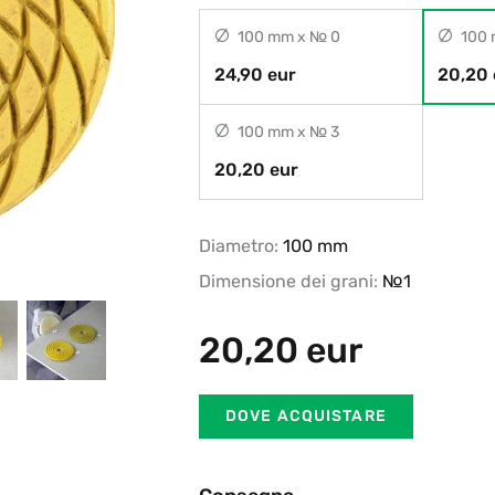
100 mm x № 0
100 
24,90 eur
20,20 
100 mm x № 3
20,20 eur
Diametro:
100 mm
Dimensione dei grani:
№1
20,20
eur
DOVE ACQUISTARE