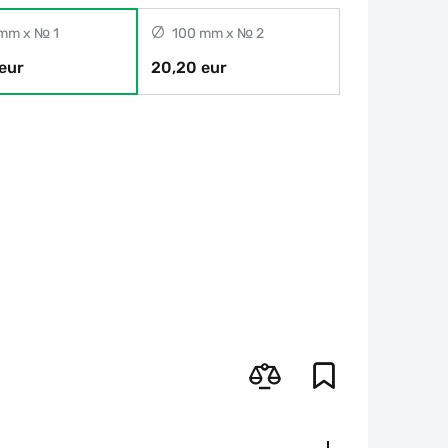
mm x № 1
100 mm x № 2
eur
20,20 eur