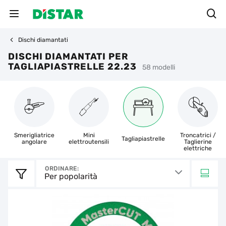
Dischi diamantati
DISCHI DIAMANTATI PER
TAGLIAPIASTRELLE 22.23
58 modelli
Smerigliatrice
Mini
Troncatrici /
Tagliapiastrelle
angolare
elettroutensili
Taglierine
elettriche
ORDINARE:
Per popolarità