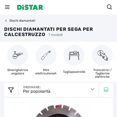
Dischi diamantati
DISCHI DIAMANTATI PER SEGA PER
CALCESTRUZZO
7 modelli
Smerigliatrice
Mini
Troncatrici /
Tagliapiastrelle
angolare
elettroutensili
Taglierine
elettriche
ORDINARE:
Per popolarità