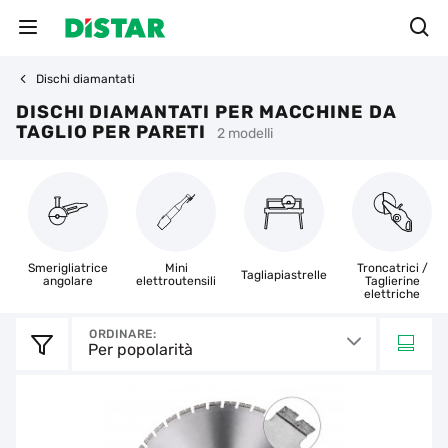
Dischi diamantati
DISCHI DIAMANTATI PER MACCHINE DA
TAGLIO PER PARETI
2 modelli
Smerigliatrice
Mini
Troncatrici /
Tagliapiastrelle
angolare
elettroutensili
Taglierine
elettriche
ORDINARE:
Per popolarità