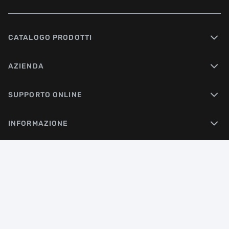
CATALOGO PRODOTTI
AZIENDA
SUPPORTO ONLINE
INFORMAZIONE
DISTAR
Professional Diamond Tools
© 2026 Distar. All rights reserved
Created by
Sense Production