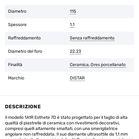
Diametro
115
Spessore
1.1
Raffreddamento
Senza raffreddamento
Diametro del foro
22.23
Finalità
Ceramica
,
Gres porcellanato
Marchio
DISTAR
DESCRIZIONE
Il modello 1A1R Esthete 7D è stato progettato per il taglio di alta
qualità di piastrelle di ceramica con rivestimenti decorativi,
compresi quelli altamente smaltati, con una smerigliatrice
angolare non raffreddata. Il suo diamante ultrasottile da 1,1 mm