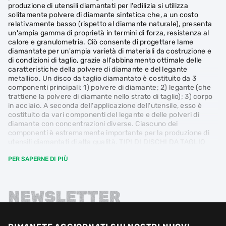
produzione di utensili diamantati per l'edilizia si utilizza
solitamente polvere di diamante sintetica che, a un costo
relativamente basso (rispetto al diamante naturale), presenta
un'ampia gamma di proprietà in termini di forza, resistenza al
calore e granulometria. Ciò consente di progettare lame
diamantate per un'ampia varietà di materiali da costruzione e
di condizioni di taglio, grazie all'abbinamento ottimale delle
caratteristiche della polvere di diamante e del legante
metallico. Un disco da taglio diamantato è costituito da 3
componenti principali: 1) polvere di diamante; 2) legante (che
trattiene la polvere di diamante nello strato di taglio); 3) corpo
in acciaio. A seconda dell'applicazione dell'utensile, esso è
costituito da vari componenti del legante e delle polveri di
diamante con concentrazioni diverse. Ciascuno dei
componenti è estremamente importante per la produzione di
utensili diamantati di alta qualità. TIPI DI DISCHI DA TAGLIO
DIAMANTE: secondo la classificazione internazionale FEPA
PER SAPERNE DI PIÙ
degli utensili abrasivi, esistono diversi tipi principali di dischi da
taglio diamantati: 1A1R - un disco da taglio diamantato con uno
strato di taglio continuo e non aderente, talvolta definito dagli
esperti "Corona". Questo tipo di disco viene utilizzato su
NEWSLETTER
smerigliatrici angolari, comunemente chiamate smerigliatrici,
tagliapiastrelle da banco e attrezzature fisse. Forniscono un
taglio sottile e pulito. Esistono dischi da utilizzare solo con
acqua, universali e quelli che lavorano "a secco". Per garantire