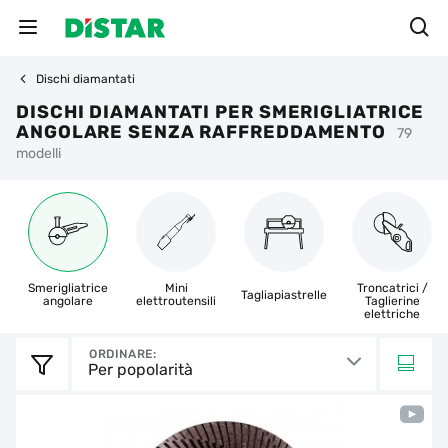
Dischi diamantati
DISCHI DIAMANTATI PER SMERIGLIATRICE
ANGOLARE SENZA RAFFREDDAMENTO
79
modelli
Smerigliatrice
Mini
Troncatrici /
Tagliapiastrelle
angolare
elettroutensili
Taglierine
elettriche
ORDINARE:
Per popolarità