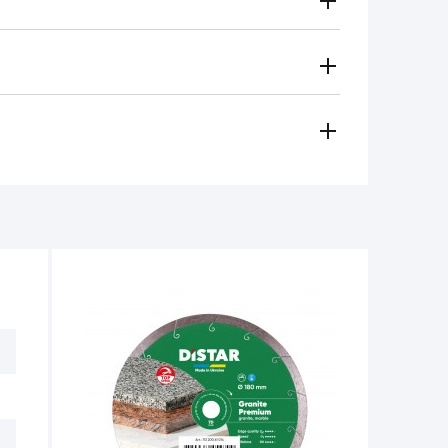
Gratuito
Secondo le tariffe del vettore
i metodi di pagamento
 regionale vi contatterà e sceglierà per voi il metodo di
amento, contanti)
ese in considerazione in caso di:
e per il funzionamento dell'utensile non
non deve superare 1/3 dell'altezza iniziale.
tro 14 giorni dalla data di acquisto, se
e non ci sono tracce d'uso.