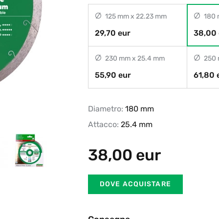
125 mm x 22.23 mm
180 
29,70 eur
38,00 
230 mm x 25.4 mm
250 
55,90 eur
61,80 
Diametro:
180 mm
Attacco:
25.4 mm
38,00
eur
DOVE ACQUISTARE