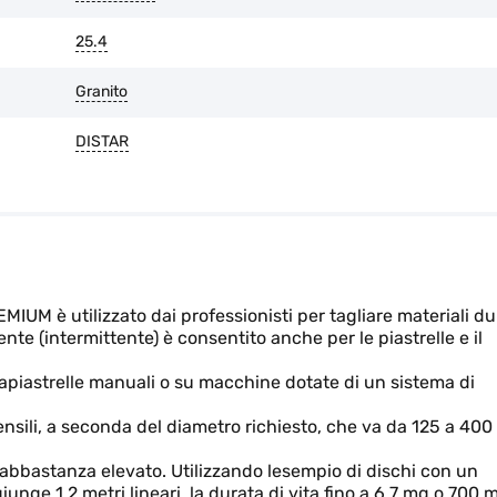
25.4
Granito
DISTAR
UM è utilizzato dai professionisti per tagliare materiali du
e (intermittente) è consentito anche per le piastrelle e il
liapiastrelle manuali o su macchine dotate di un sistema di
tensili, a seconda del diametro richiesto, che va da 125 a 400
ta abbastanza elevato. Utilizzando lesempio di dischi con un
nge 1,2 metri lineari, la durata di vita fino a 6,7 mq o 700 m.