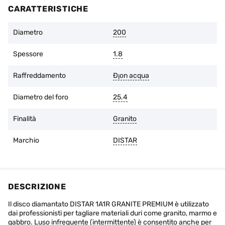
dell'utensile non sono state violate.
CARATTERISTICHE
L'usura dello strato di diamante non deve superare 1/3
dell'altezza iniziale.
Diametro
200
È possibile restituire la merce entro 14 giorni dalla data di
acquisto, se l'imballaggio originale è intatto e non ci sono
Spessore
1.8
tracce d'uso.
Raffreddamento
Ð¡on acqua
Diametro del foro
25.4
Finalità
Granito
Marchio
DISTAR
DESCRIZIONE
Il disco diamantato DISTAR 1A1R GRANITE PREMIUM è utilizzato
dai professionisti per tagliare materiali duri come granito, marmo e
gabbro. Luso infrequente (intermittente) è consentito anche per