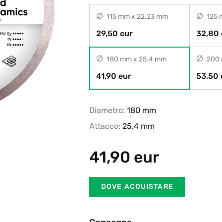
115 mm x 22.23 mm
125 
29,50 eur
32,80 
180 mm x 25.4 mm
200 
41,90 eur
53,50 
Diametro:
180 mm
Attacco:
25.4 mm
41,90
eur
DOVE ACQUISTARE