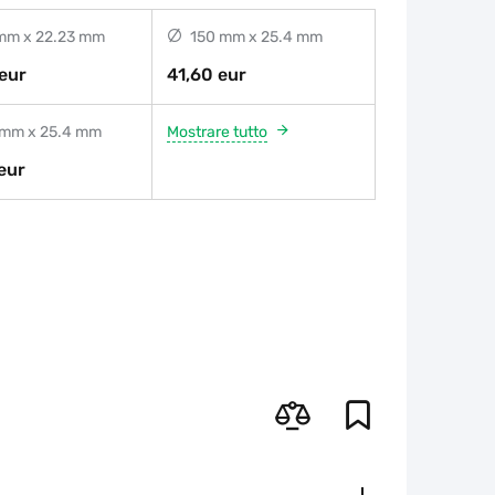
mm x 22.23 mm
150 mm x 25.4 mm
eur
41,60 eur
mm x 25.4 mm
Mostrare tutto
eur