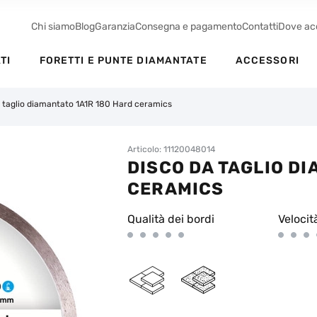
Chi siamo
Blog
Garanzia
Consegna e pagamento
Contatti
Dove ac
TI
FORETTI E PUNTE DIAMANTATE
ACCESSORI
 taglio diamantato 1A1R 180 Hard ceramics
Articolo: 11120048014
DISCO DA TAGLIO D
CERAMICS
Qualità dei bordi
Velocit