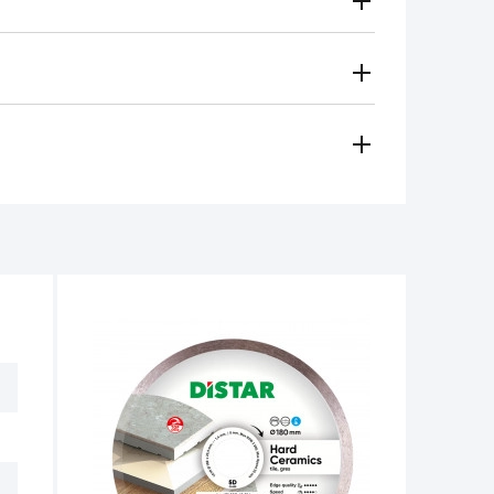
Gratuito
Secondo le tariffe del vettore
i metodi di pagamento
 regionale vi contatterà e sceglierà per voi il metodo di
amento, contanti)
ese in considerazione in caso di:
e per il funzionamento dell'utensile non
non deve superare 1/3 dell'altezza iniziale.
tro 14 giorni dalla data di acquisto, se
e non ci sono tracce d'uso.