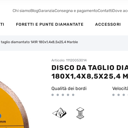
Chi siamo
Blog
Garanzia
Consegna e pagamento
Contatti
Dove ac
TI
FORETTI E PUNTE DIAMANTATE
ACCESSORI
 taglio diamantato 1A1R 180x1,4x8,5x25,4 Marble
Articolo: 11120053014
DISCO DA TAGLIO D
180X1,4X8,5X25,4 
Qualità dei bordi
Velocit