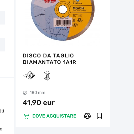
DISCO DA TAGLIO
DIAMANTATO 1A1R
180X1,4X8,5X25,4
MARBLE
180 mm
41,90 eur
tti
DOVE ACQUISTARE
 e