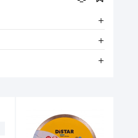
Gratuito
Secondo le tariffe del vettore
i metodi di pagamento
 regionale vi contatterà e sceglierà per voi il metodo di
amento, contanti)
ese in considerazione in caso di:
e per il funzionamento dell'utensile non
non deve superare 1/3 dell'altezza iniziale.
tro 14 giorni dalla data di acquisto, se
e non ci sono tracce d'uso.