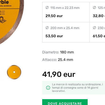
115 mm x 22.23 mm
125 
29,50 eur
32,80 
200 mm x 25.4 mm
230 
53,50 eur
61,50 
Diametro:
180 mm
Attacco:
25.4 mm
41,90
eur
La merce è realizzata su ordinazione, i
tempi di consegna sono di 14 giorni
lavorativi.
DOVE ACQUISTARE