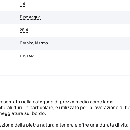
1.4
Ð¡on acqua
25.4
Granito
,
Marmo
DISTAR
resentato nella categoria di prezzo media come lama
urali duri. In particolare, è utilizzato per la lavorazione di tu
cheggiature sul bordo.
azione della pietra naturale tenera e offre una durata di vita