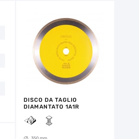
non deve superare 1/3 dell'altezza iniziale.
tro 14 giorni dalla data di acquisto, se
e non ci sono tracce d'uso.
DISCO DA TAGLIO
DIAMANTATO 1A1R
350X2,2X10X32 MARBLE
350 mm