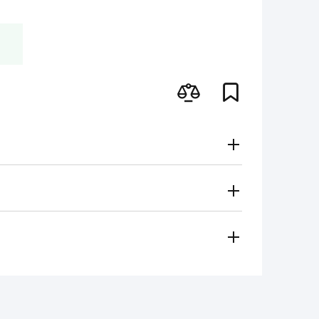
Gratuito
Secondo le tariffe del vettore
i metodi di pagamento
 regionale vi contatterà e sceglierà per voi il metodo di
amento, contanti)
ese in considerazione in caso di:
e per il funzionamento dell'utensile non