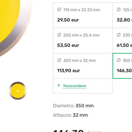
115 mm x 22.23 mm
125 
29,50 eur
32,80 
200 mm x 25.4 mm
230 
53,50 eur
61,50 
300 mm x 32 mm
350 
113,90 eur
146,30
Nascondere
Diametro:
350 mm
Attacco:
32 mm