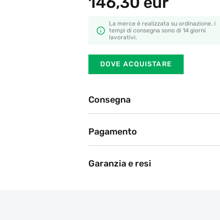
146,30
eur
La merce è realizzata su ordinazione, i
tempi di consegna sono di 14 giorni
lavorativi.
DOVE ACQUISTARE
Consegna
Ritiro in negozio
Pagamento
BRT, DHL, Poste Italiane
Attualmente offriamo i seguent
Dopo l'ordine sul sito web, il nostro partner
consegna migliore.
(bonifico bancario, carta di pag
Garanzia e resi
Le richieste di risarcimento sono pr
Le raccomandazioni del produttor
sono state violate.