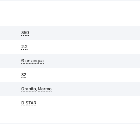
L'usura dello strato di diamante 
È possibile restituire la merce en
l'imballaggio originale è intatto 
350
2.2
Ð¡on acqua
32
Granito
,
Marmo
DISTAR