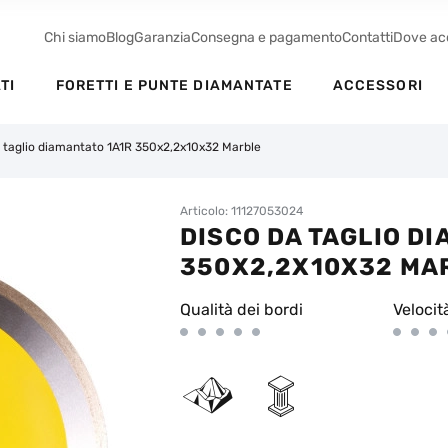
Chi siamo
Blog
Garanzia
Consegna e pagamento
Contatti
Dove ac
TI
FORETTI E PUNTE DIAMANTATE
ACCESSORI
 taglio diamantato 1A1R 350x2,2x10x32 Marble
Articolo: 11127053024
DISCO DA TAGLIO D
350X2,2X10X32 MA
Qualità dei bordi
Velocit