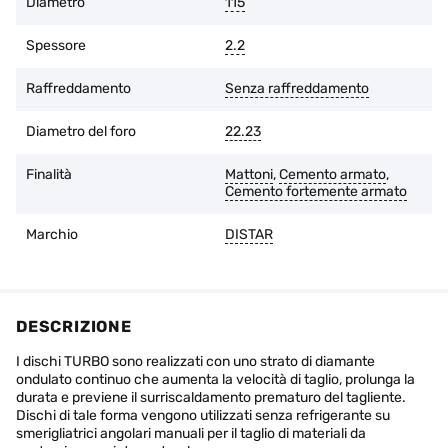
Diametro
115
È possibile restituire la merce entro 14 giorni dalla data di
acquisto, se l'imballaggio originale è intatto e non ci sono
Spessore
2.2
tracce d'uso.
Raffreddamento
Senza raffreddamento
Diametro del foro
22.23
Finalità
Mattoni
,
Cemento armato
,
Cemento fortemente armato
Marchio
DISTAR
DESCRIZIONE
I dischi TURBO sono realizzati con uno strato di diamante
ondulato continuo che aumenta la velocità di taglio, prolunga la
durata e previene il surriscaldamento prematuro del tagliente.
Dischi di tale forma vengono utilizzati senza refrigerante su
smerigliatrici angolari manuali per il taglio di materiali da