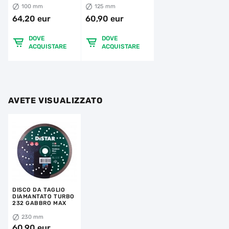
100 mm
125 mm
64,20 eur
60,90 eur
DOVE
DOVE
ACQUISTARE
ACQUISTARE
AVETE VISUALIZZATO
DISCO DA TAGLIO
DIAMANTATO TURBO
232 GABBRO MAX
230 mm
60,90 eur