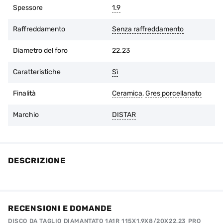
acquisto, se l'imballaggio originale è intatto e non ci sono
Spessore
1.9
tracce d'uso.
Raffreddamento
Senza raffreddamento
Diametro del foro
22.23
Caratteristiche
Sì
Finalità
Ceramica
,
Gres porcellanato
Marchio
DISTAR
DESCRIZIONE
RECENSIONI E DOMANDE
DISCO DA TAGLIO DIAMANTATO 1A1R 115X1,9X8/20X22,23 PRO