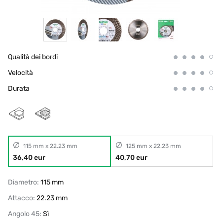
Qualità dei bordi
Velocità
Durata
115 mm x 22.23 mm
125 mm x 22.23 mm
36,40 eur
40,70 eur
Diametro:
115 mm
Attacco:
22.23 mm
Angolo 45:
Sì