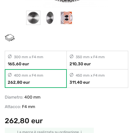
300 mm x F4 mm
350 mm x F4 mm
165,60 eur
210,30 eur
400 mm x F4 mm
450 mm x F4 mm
262,80 eur
311,40 eur
Diametro:
400 mm
Attacco:
F4 mm
262,80
eur
La merce è realizzata su ordinazione, i