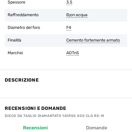
acquisto, se l'imballaggio originale è intatto e non ci sono
Spessore
3.5
tracce d'uso.
Raffreddamento
Ð¡on acqua
Diametro del foro
F4
Finalità
Cemento fortemente armato
Marchio
ADTnS
DESCRIZIONE
RECENSIONI E DOMANDE
DISCO DA TAGLIO DIAMANTATO 1A1RSS 400 CLG RS-M
Recensioni
Domande