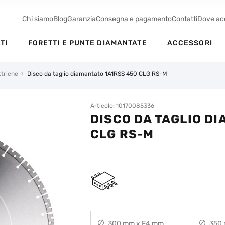
Chi siamo
Blog
Garanzia
Consegna e pagamento
Contatti
Dove ac
TI
FORETTI E PUNTE DIAMANTATE
ACCESSORI
ttriche
Disco da taglio diamantato 1A1RSS 450 CLG RS-M
Articolo: 10170085336
DISCO DA TAGLIO D
CLG RS-M
300 mm x F4 mm
350 