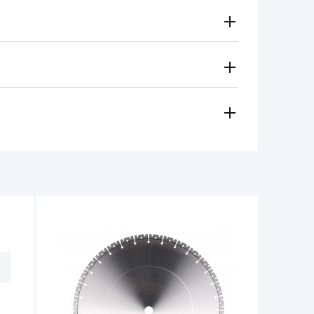
Gratuito
Secondo le tariffe del vettore
i metodi di pagamento
 regionale vi contatterà e sceglierà per voi il metodo di
amento, contanti)
ese in considerazione in caso di:
e per il funzionamento dell'utensile non
non deve superare 1/3 dell'altezza iniziale.
tro 14 giorni dalla data di acquisto, se
e non ci sono tracce d'uso.