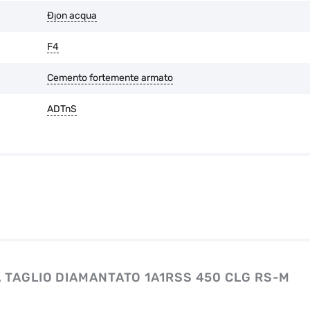
Ð¡on acqua
F4
Cemento fortemente armato
ADTnS
 TAGLIO DIAMANTATO 1A1RSS 450 CLG RS-M