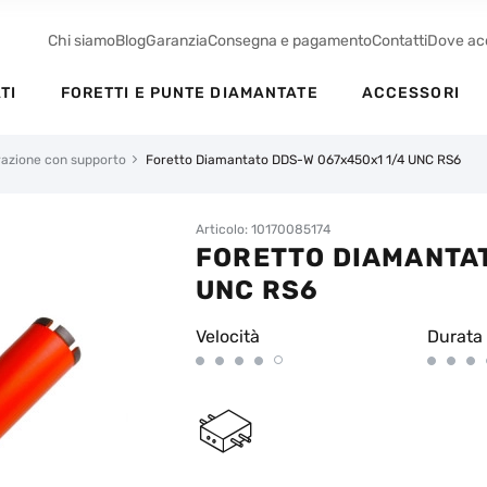
Chi siamo
Blog
Garanzia
Consegna e pagamento
Contatti
Dove ac
TI
FORETTI E PUNTE DIAMANTATE
ACCESSORI
orazione con supporto
Foretto Diamantato DDS-W 067x450x1 1/4 UNC RS6
Articolo: 10170085174
FORETTO DIAMANTAT
UNC RS6
Velocità
Durata