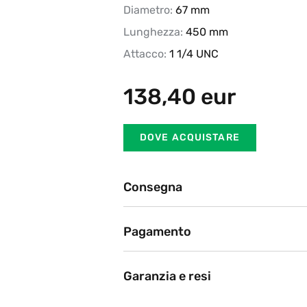
Diametro:
67 mm
Lunghezza:
450 mm
Attacco:
1 1/4 UNC
138,40
eur
DOVE ACQUISTARE
Consegna
Ritiro in negozio
Pagamento
BRT, DHL, Poste Italiane
Attualmente offriamo i seguent
Dopo l'ordine sul sito web, il nostro partner
consegna migliore.
(bonifico bancario, carta di pag
Garanzia e resi
Le richieste di risarcimento sono pr