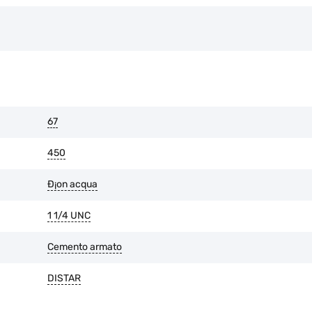
Le raccomandazioni del produttor
sono state violate.
L'usura dello strato di diamante 
È possibile restituire la merce en
l'imballaggio originale è intatto 
67
450
Ð¡on acqua
1 1/4 UNC
Cemento armato
DISTAR