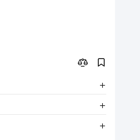
Gratuito
Secondo le tariffe del vettore
i metodi di pagamento
 regionale vi contatterà e sceglierà per voi il metodo di
amento, contanti)
ese in considerazione in caso di: