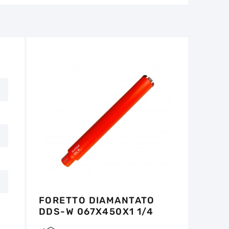
e per il funzionamento dell'utensile non
non deve superare 1/3 dell'altezza iniziale.
tro 14 giorni dalla data di acquisto, se
e non ci sono tracce d'uso.
FORETTO DIAMANTATO
DDS-W 067X450X1 1/4
UNC RS6