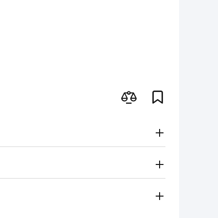
Gratuito
Secondo le tariffe del vettore
i metodi di pagamento
 regionale vi contatterà e sceglierà per voi il metodo di
amento, contanti)
ese in considerazione in caso di: