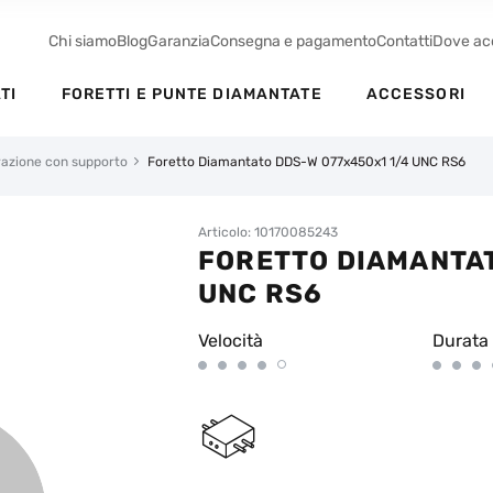
Chi siamo
Blog
Garanzia
Consegna e pagamento
Contatti
Dove ac
TI
FORETTI E PUNTE DIAMANTATE
ACCESSORI
orazione con supporto
Foretto Diamantato DDS-W 077x450x1 1/4 UNC RS6
Articolo: 10170085243
FORETTO DIAMANTAT
UNC RS6
Velocità
Durata