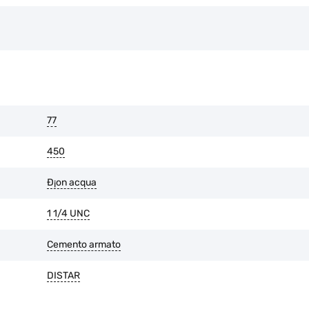
Le raccomandazioni del produttor
sono state violate.
L'usura dello strato di diamante 
È possibile restituire la merce en
l'imballaggio originale è intatto 
77
450
Ð¡on acqua
1 1/4 UNC
Cemento armato
DISTAR