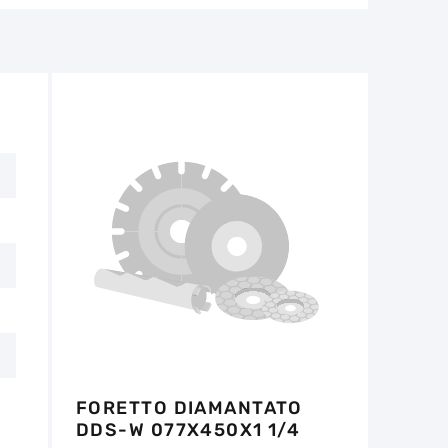
e per il funzionamento dell'utensile non
non deve superare 1/3 dell'altezza iniziale.
tro 14 giorni dalla data di acquisto, se
e non ci sono tracce d'uso.
FORETTO DIAMANTATO
DDS-W 077X450X1 1/4