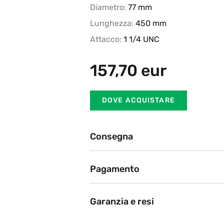
Diametro:
77 mm
Lunghezza:
450 mm
Attacco:
1 1/4 UNC
157,70
eur
DOVE ACQUISTARE
Consegna
Ritiro in negozio
Pagamento
BRT, DHL, Poste Italiane
Attualmente offriamo i seguent
Dopo l'ordine sul sito web, il nostro partner
consegna migliore.
(bonifico bancario, carta di pag
Garanzia e resi
Le richieste di risarcimento sono pr