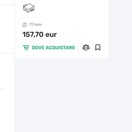
UNC RS6
77 mm
157,70 eur
DOVE ACQUISTARE