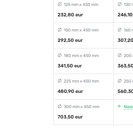
125 mm x 450 mm
130 
232,80 eur
246,10
150 mm x 450 mm
160 
292,50 eur
307,20
180 mm x 450 mm
200 
341,50 eur
363,50
225 mm x 450 mm
250 
480,90 eur
560,30
300 mm x 450 mm
Nas
703,50 eur