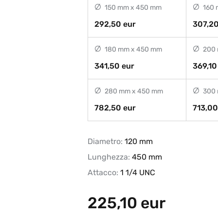
150 mm x 450 mm
160 
292,50 eur
307,20
180 mm x 450 mm
200 
341,50 eur
369,10
280 mm x 450 mm
300 
782,50 eur
713,00
Diametro:
120 mm
Lunghezza:
450 mm
Attacco:
1 1/4 UNC
225,10
eur