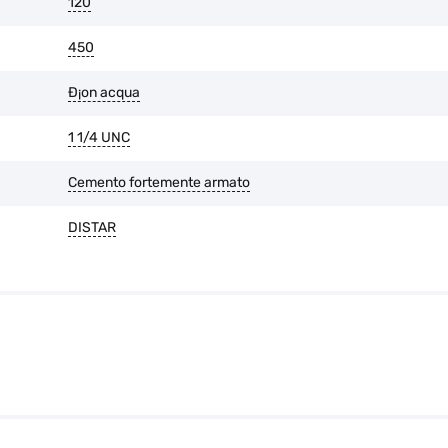
120
450
Ð¡on acqua
1 1/4 UNC
Cemento fortemente armato
DISTAR