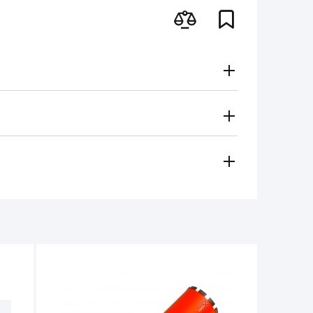
Gratuito
Secondo le tariffe del vettore
i metodi di pagamento
 regionale vi contatterà e sceglierà per voi il metodo di
amento, contanti)
ese in considerazione in caso di:
e per il funzionamento dell'utensile non
non deve superare 1/3 dell'altezza iniziale.
tro 14 giorni dalla data di acquisto, se
e non ci sono tracce d'uso.