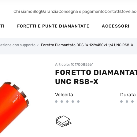
Chi siamo
Blog
Garanzia
Consegna e pagamento
Contatti
Dove ac
TI
FORETTI E PUNTE DIAMANTATE
ACCESSORI
orazione con supporto
Foretto Diamantato DDS-W 122x450x1 1/4 UNC RS8-X
Articolo: 10170085561
FORETTO DIAMANTAT
UNC RS8-X
Velocità
Durata