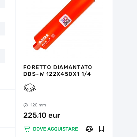
FORETTO DIAMANTATO
DDS-W 122X450X1 1/4
UNC RS8-X
120 mm
225,10 eur
DOVE ACQUISTARE