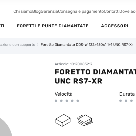
Chi siamo
Blog
Garanzia
Consegna e pagamento
Contatti
Dove ac
TI
FORETTI E PUNTE DIAMANTATE
ACCESSORI
orazione con supporto
Foretto Diamantato DDS-W 132x450x1 1/4 UNC RS7-Xr
Articolo: 10170085217
FORETTO DIAMANTAT
UNC RS7-XR
Velocità
Durata