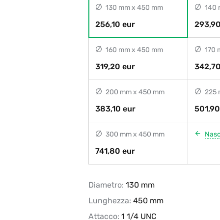
130 mm x 450 mm
140 
256,10 eur
293,90
160 mm x 450 mm
170 
319,20 eur
342,70
200 mm x 450 mm
225 
383,10 eur
501,90
300 mm x 450 mm
Nas
741,80 eur
Diametro:
130 mm
Lunghezza:
450 mm
Attacco:
1 1/4 UNC