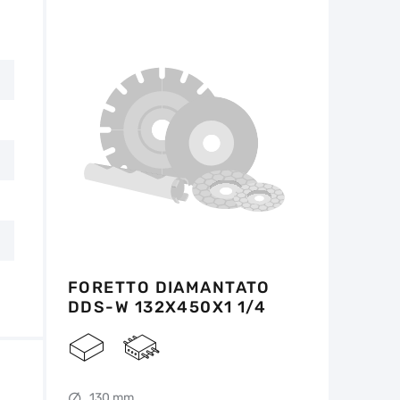
tro 14 giorni dalla data di acquisto, se
e non ci sono tracce d'uso.
FORETTO DIAMANTATO
DDS-W 132X450X1 1/4
UNC RS7-XR
130 mm