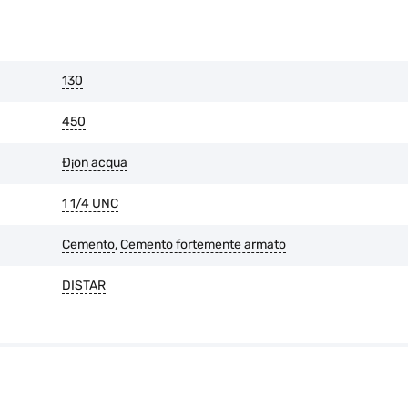
È possibile restituire la merce en
l'imballaggio originale è intatto 
130
450
Ð¡on acqua
1 1/4 UNC
Cemento
,
Cemento fortemente armato
DISTAR