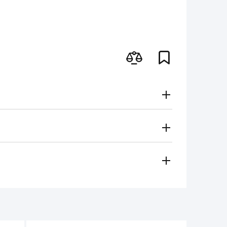
Gratuito
Secondo le tariffe del vettore
i metodi di pagamento
 regionale vi contatterà e sceglierà per voi il metodo di
amento, contanti)
ese in considerazione in caso di:
e per il funzionamento dell'utensile non
non deve superare 1/3 dell'altezza iniziale.