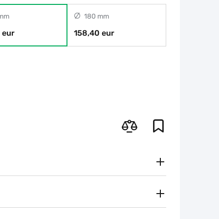
 mm
180 mm
 eur
158,40 eur
Gratuito
Secondo le tariffe del vettore
i metodi di pagamento
 regionale vi contatterà e sceglierà per voi il metodo di