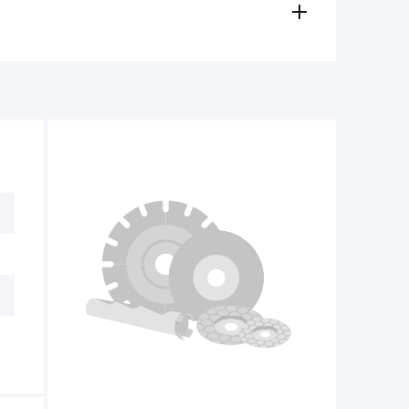
amento, contanti)
ese in considerazione in caso di:
e per il funzionamento dell'utensile non
non deve superare 1/3 dell'altezza iniziale.
tro 14 giorni dalla data di acquisto, se
e non ci sono tracce d'uso.