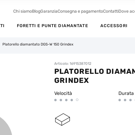
Chi siamo
Blog
Garanzia
Consegna e pagamento
Contatti
Dove ac
TI
FORETTI E PUNTE DIAMANTATE
ACCESSORI
Platorello diamantato DGS-W 150 Grindex
Articolo: 16915387012
PLATORELLO DIAMAN
GRINDEX
Velocità
Durata