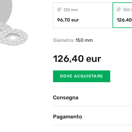
125 mm
150
96,70 eur
126,40
Diametro:
150 mm
126,40
eur
DOVE ACQUISTARE
Consegna
Ritiro in negozio
Pagamento
BRT, DHL, Poste Italiane
Attualmente offriamo i seguent
Dopo l'ordine sul sito web, il nostro partner