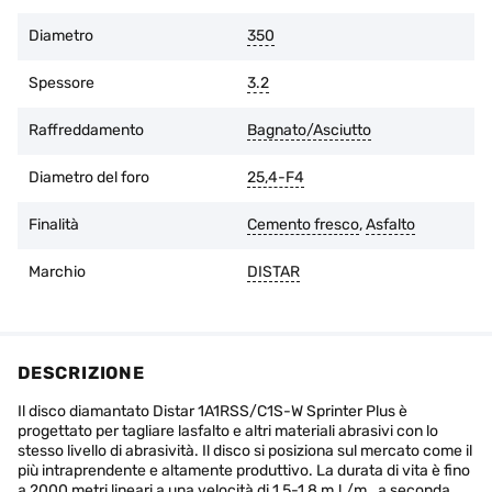
L'usura dello strato di diamante non deve superare 1/3
dell'altezza iniziale.
Diametro
350
È possibile restituire la merce entro 14 giorni dalla data di
acquisto, se l'imballaggio originale è intatto e non ci sono
Spessore
3.2
tracce d'uso.
Raffreddamento
Bagnato/Asciutto
Diametro del foro
25,4-F4
Finalità
Cemento fresco
,
Asfalto
Marchio
DISTAR
DESCRIZIONE
Il disco diamantato Distar 1A1RSS/C1S-W Sprinter Plus è
progettato per tagliare lasfalto e altri materiali abrasivi con lo
stesso livello di abrasività. Il disco si posiziona sul mercato come il
più intraprendente e altamente produttivo. La durata di vita è fino
a 2000 metri lineari a una velocità di 1,5-1,8 m.l./m., a seconda