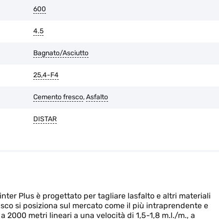
600
4.5
Bagnato/Asciutto
25,4-F4
Cemento fresco
,
Asfalto
DISTAR
er Plus è progettato per tagliare lasfalto e altri materiali
l disco si posiziona sul mercato come il più intraprendente e
a 2000 metri lineari a una velocità di 1,5-1,8 m.l./m., a