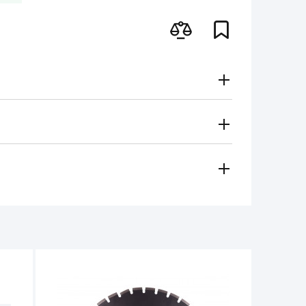
Gratuito
Secondo le tariffe del vettore
i metodi di pagamento
 regionale vi contatterà e sceglierà per voi il metodo di
amento, contanti)
ese in considerazione in caso di:
e per il funzionamento dell'utensile non
non deve superare 1/3 dell'altezza iniziale.
tro 14 giorni dalla data di acquisto, se
e non ci sono tracce d'uso.