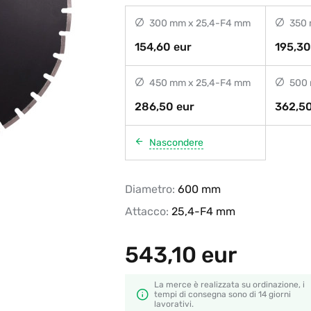
300 mm x 25,4-F4 mm
350 
154,60 eur
195,30
450 mm x 25,4-F4 mm
500 
286,50 eur
362,50
Nascondere
Diametro:
600 mm
Attacco:
25,4-F4 mm
543,10
eur
La merce è realizzata su ordinazione, i
tempi di consegna sono di 14 giorni
lavorativi.