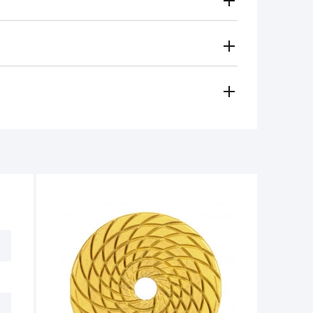
Gratuito
Secondo le tariffe del vettore
i metodi di pagamento
 regionale vi contatterà e sceglierà per voi il metodo di
amento, contanti)
ese in considerazione in caso di:
e per il funzionamento dell'utensile non
non deve superare 1/3 dell'altezza iniziale.
tro 14 giorni dalla data di acquisto, se
e non ci sono tracce d'uso.