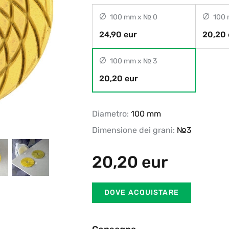
100 mm x № 0
100 
24,90 eur
20,20 
100 mm x № 3
20,20 eur
Diametro:
100 mm
Dimensione dei grani:
№3
20,20
eur
DOVE ACQUISTARE