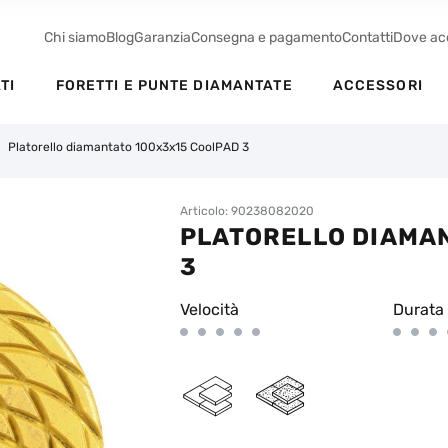
Chi siamo
Blog
Garanzia
Consegna e pagamento
Contatti
Dove ac
TI
FORETTI E PUNTE DIAMANTATE
ACCESSORI
Platorello diamantato 100x3x15 CoolPAD 3
Articolo: 90238082020
PLATORELLO DIAMA
3
Velocità
Durata