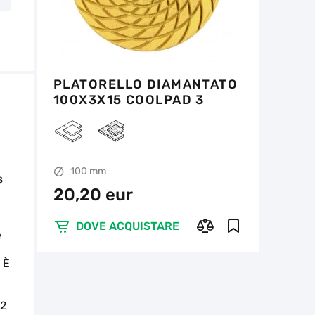
PLATORELLO DIAMANTATO
100X3X15 COOLPAD 3
100 mm
s
20,20 eur
,
DOVE ACQUISTARE
e
 È
#2