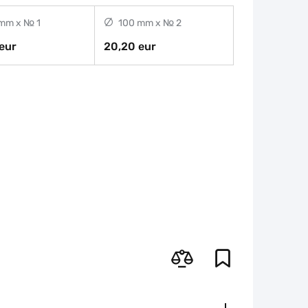
mm x № 1
100 mm x № 2
eur
20,20 eur