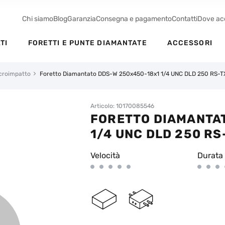
Chi siamo
Blog
Garanzia
Consegna e pagamento
Contatti
Dove ac
TI
FORETTI E PUNTE DIAMANTATE
ACCESSORI
croimpatto
Foretto Diamantato DDS-W 250x450-18x1 1/4 UNC DLD 250 RS-T
Articolo: 10170085546
FORETTO DIAMANTA
1/4 UNC DLD 250 RS
Velocità
Durata