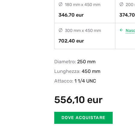
180 mm x 450 mm
200 
346,70 eur
374,70
300 mm x 450 mm
Nas
702,40 eur
Diametro:
250 mm
Lunghezza:
450 mm
Attacco:
1 1/4 UNC
556,10
eur
DOVE ACQUISTARE