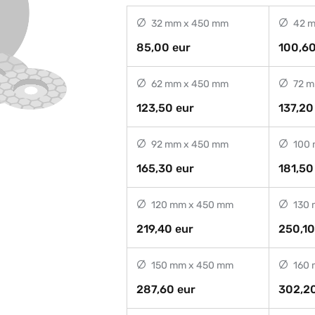
32 mm x 450 mm
42 m
85,00 eur
100,60
62 mm x 450 mm
72 m
123,50 eur
137,20
92 mm x 450 mm
100 
165,30 eur
181,50
120 mm x 450 mm
130 
219,40 eur
250,10
150 mm x 450 mm
160 
287,60 eur
302,20