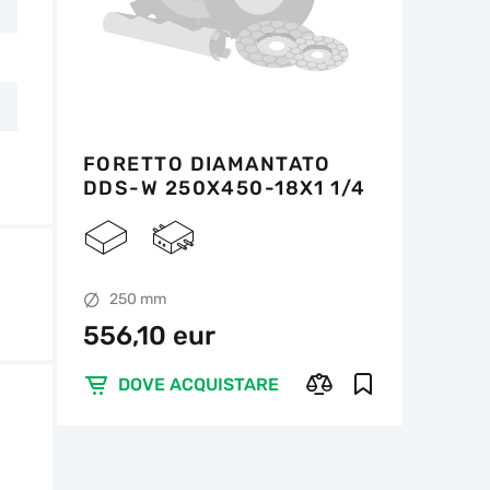
FORETTO DIAMANTATO
DDS-W 250X450-18X1 1/4
UNC DLD 250 RS-TX
250 mm
556,10 eur
DOVE ACQUISTARE