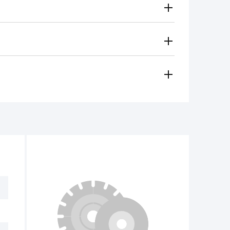
Gratuito
Secondo le tariffe del vettore
i metodi di pagamento
 regionale vi contatterà e sceglierà per voi il metodo di
amento, contanti)
ese in considerazione in caso di:
e per il funzionamento dell'utensile non
non deve superare 1/3 dell'altezza iniziale.
tro 14 giorni dalla data di acquisto, se
e non ci sono tracce d'uso.