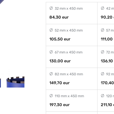
32 mm x 450 mm
42 m
84,30 eur
90,20 
52 mm x 450 mm
57 m
105,50 eur
111,00
67 mm x 450 mm
72 m
130,00 eur
136,10
82 mm x 450 mm
92 m
149,70 eur
170,40
110 mm x 450 mm
120 
197,30 eur
211,10