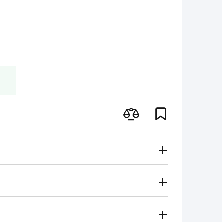
Gratuito
Secondo le tariffe del vettore
i metodi di pagamento
 regionale vi contatterà e sceglierà per voi il metodo di
amento, contanti)