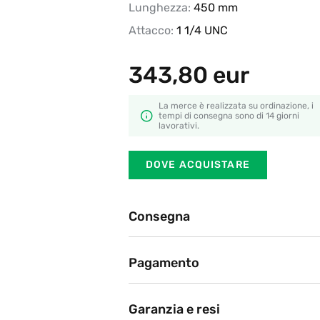
Lunghezza:
450 mm
Attacco:
1 1/4 UNC
343,80
eur
La merce è realizzata su ordinazione, i
tempi di consegna sono di 14 giorni
lavorativi.
DOVE ACQUISTARE
Consegna
Ritiro in negozio
Pagamento
BRT, DHL, Poste Italiane
Attualmente offriamo i seguent
Dopo l'ordine sul sito web, il nostro partner
consegna migliore.
(bonifico bancario, carta di pag
Garanzia e resi