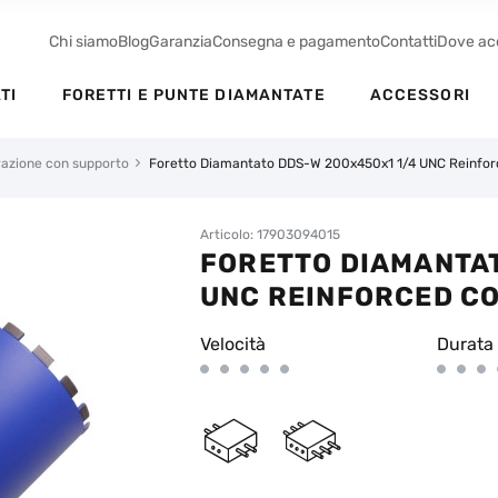
Chi siamo
Blog
Garanzia
Consegna e pagamento
Contatti
Dove ac
TI
FORETTI E PUNTE DIAMANTATE
ACCESSORI
orazione con supporto
Foretto Diamantato DDS-W 200x450x1 1/4 UNC Reinfor
Articolo: 17903094015
FORETTO DIAMANTAT
UNC REINFORCED C
Velocità
Durata