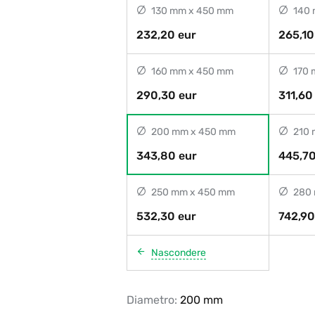
130 mm x 450 mm
140 
232,20 eur
265,10
160 mm x 450 mm
170 
290,30 eur
311,60
200 mm x 450 mm
210 
343,80 eur
445,70
250 mm x 450 mm
280 
532,30 eur
742,90
Nascondere
Diametro:
200 mm