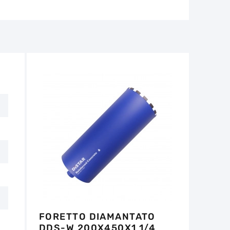
ese in considerazione in caso di:
e per il funzionamento dell'utensile non
non deve superare 1/3 dell'altezza iniziale.
tro 14 giorni dalla data di acquisto, se
e non ci sono tracce d'uso.
FORETTO DIAMANTATO
DDS-W 200X450X1 1/4