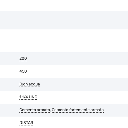
Le richieste di risarcimento sono pr
Le raccomandazioni del produttor
sono state violate.
L'usura dello strato di diamante 
È possibile restituire la merce en
l'imballaggio originale è intatto 
200
450
Ð¡on acqua
1 1/4 UNC
Cemento armato
,
Cemento fortemente armato
DISTAR