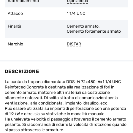
Raffreddamento
Ð¡on acqua
Attacco
1 1/4 UNC
Finalità
Cemento armato
,
Cemento fortemente armato
Marchio
DISTAR
DESCRIZIONE
La punta da trapano diamantata DDS-W 72x450-6x1 1/4 UNC
Reinforced Concrete è destinata alla realizzazione di fori in
cemento armato, mattoni e altri materiali da costruzione
altamente rinforzati. Di solito si tratta di comunicazioni per la
ventilazione, laria condizionata, limpianto idraulico, ecc.
Può essere utilizzata su impianti di perforazione con una potenza
di 1,9 kW e oltre, sia su stativi che in modalità manuale.
Ha unelevata velocità di passaggio attraverso il cemento armato
pesante. Si raccomanda di ridurre la velocità di rotazione quando
si passa attraverso le armature.