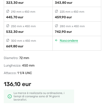
323,30 eur
343,80 eur
210 mm x 450 mm
225 mm x 450 mm
445,70 eur
459,90 eur
250 mm x 450 mm
280 mm x 450 mm
532,30 eur
742,90 eur
Nascondere
300 mm x 450 mm
669,80 eur
Diametro:
72 mm
Lunghezza:
450 mm
Attacco:
1 1/4 UNC
136,10
eur
La merce è realizzata su ordinazione, i
tempi di consegna sono di 14 giorni
lavorativi.