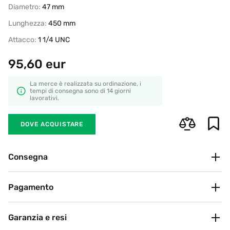
Diametro:
47 mm
Lunghezza:
450 mm
Attacco:
1 1/4 UNC
95,60
eur
La merce è realizzata su ordinazione, i
tempi di consegna sono di 14 giorni
lavorativi.
DOVE ACQUISTARE
Consegna
Ritiro in negozio
Pagamento
Gratuito
BRT, DHL, Poste Italiane
Attualmente offriamo i seguenti metodi di pagamento
(bonifico bancario, carta di pagamento, contanti)
Secondo le tariffe del vettore
Garanzia e resi