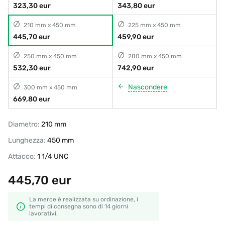
323,30 eur
343,80 eur
210 mm x 450 mm
225 mm x 450 mm
445,70 eur
459,90 eur
250 mm x 450 mm
280 mm x 450 mm
532,30 eur
742,90 eur
Nascondere
300 mm x 450 mm
669,80 eur
Diametro:
210 mm
Lunghezza:
450 mm
Attacco:
1 1/4 UNC
445,70
eur
La merce è realizzata su ordinazione, i
tempi di consegna sono di 14 giorni
lavorativi.